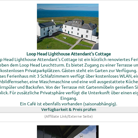
Loop Head Lighthouse Attendant's Cottage
p Head Lighthouse Attendant's Cottage ist ein kürzlich renoviertes Fe
eben dem Loop Head Leuchtturm. Es bietet Zugang zu einer Terrasse u
kostenlosen Privatparkplätzen. Gästen steht ein Garten zur Verfügung.
ses Ferienhaus mit 3 Schlafzimmern verfügt über kostenloses WLAN, e
hbildfernseher, eine Waschmaschine und eine voll ausgestattete Küche
irrspüler und Backofen. Von der Terrasse mit Gartenmöbeln genießen S
lick. Für zusätzliche Privatsphäre verfügt die Unterkunft über einen e
Eingang.
Ein Café ist ebenfalls vorhanden (saisonabhängig).
Verfügbarkeit & Preis prüfen
(Affiliate Link/Externe Seite)