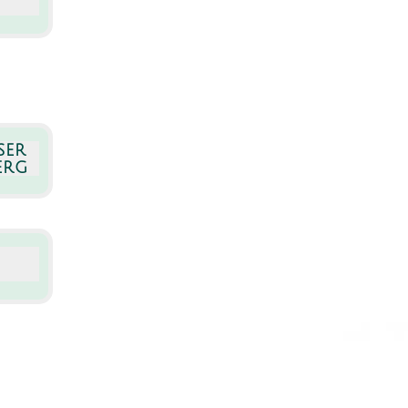
ser
erg