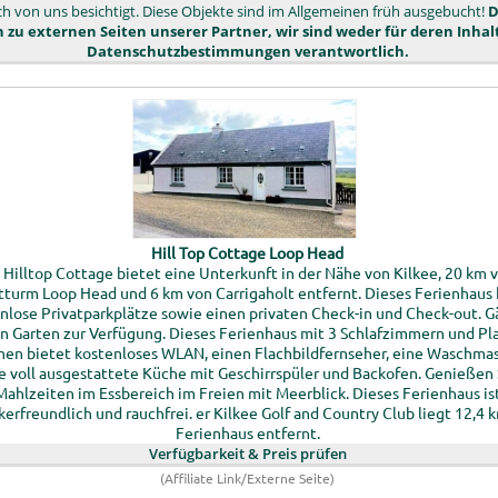
ch von uns besichtigt. Diese Objekte sind im Allgemeinen früh ausgebucht!
D
 zu externen Seiten unserer Partner, wir sind weder für deren Inhal
Datenschutzbestimmungen verantwortlich.
Hill Top Cottage Loop Head
 Hilltop Cottage bietet eine Unterkunft in der Nähe von Kilkee, 20 km
turm Loop Head und 6 km von Carrigaholt entfernt. Dieses Ferienhaus 
nlose Privatparkplätze sowie einen privaten Check-in und Check-out. G
in Garten zur Verfügung. Dieses Ferienhaus mit 3 Schlafzimmern und Pla
nen bietet kostenloses WLAN, einen Flachbildfernseher, eine Waschma
e voll ausgestattete Küche mit Geschirrspüler und Backofen. Genießen 
Mahlzeiten im Essbereich im Freien mit Meerblick. Dieses Ferienhaus is
ikerfreundlich und rauchfrei. er Kilkee Golf and Country Club liegt 12,4
Ferienhaus entfernt.
Verfügbarkeit & Preis prüfen
(Affiliate Link/Externe Seite)