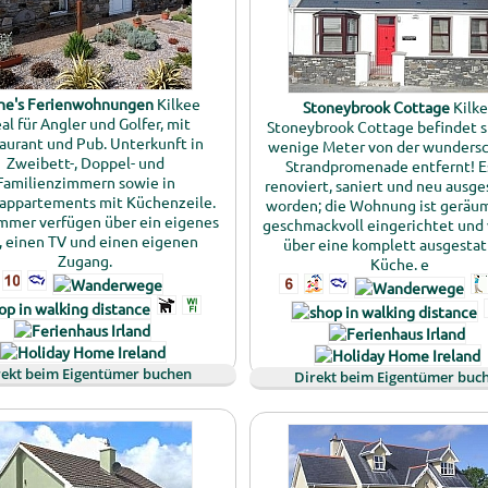
ne's Ferienwohnungen
Kilkee
Stoneybrook Cottage
Kilk
al für Angler und Golfer, mit
Stoneybrook Cottage befindet s
aurant und Pub. Unterkunft in
wenige Meter von der wunders
Zweibett-, Doppel- und
Strandpromenade entfernt! Es
Familienzimmern sowie in
renoviert, saniert und neu ausge
appartements mit Küchenzeile.
worden; die Wohnung ist geräu
immer verfügen über ein eigenes
geschmackvoll eingerichtet und 
, einen TV und einen eigenen
über eine komplett ausgesta
Zugang.
Küche. e
rekt beim Eigentümer buchen
Direkt beim Eigentümer buc