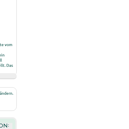
tte vom
ein
ll
lt. Das
 ändern.
on: