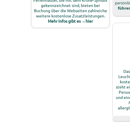
Ferienhäuser, die mit dem Krone-Symbol
persönli
gekennzeichnet sind, bieten bei
führen
Buchung über die Webseiten zahlreiche
weitere kostenlose Zusatzleistungen.
Mehr Infos gibt es →hier
Das
Leucht
koste
steht e
Perso
und ein
allerg