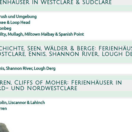
ienhäuser in Westclare & Südclare
lrush und Umgebung
lkee & Loop Head
onbeg
lty, Mullagh, Miltown Malbay & Spanish Point
chichte, Seen, Wälder & Berge: Ferienhäu
Ostclare, Ennis, Shannon River, Lough D
is, Shannon River, Lough Derg
ren, Cliffs of Moher: Ferienhäuser in
d- und Nordwestclare
lin, Liscannor & Lahinch
rren