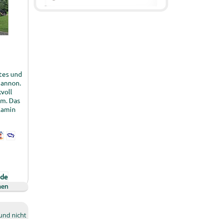
tes und
hannon.
voll
um. Das
Kamin
hen
und nicht