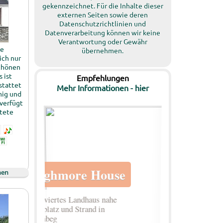
gekennzeichnet. Für die Inhalte dieser
externen Seiten sowie deren
Datenschutzrichtlinien und
Datenverarbeitung können wir keine
Verantwortung oder Gewähr
ee
übernehmen.
ich nur
chönen
 ist
Empfehlungen
stattet
Mehr Informationen - hier
mig und
verfügt
ttete
hen