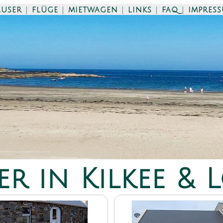
äuser
|
flüge
|
mietwagen
|
links
|
faq
|
impres
er in Kilkee &