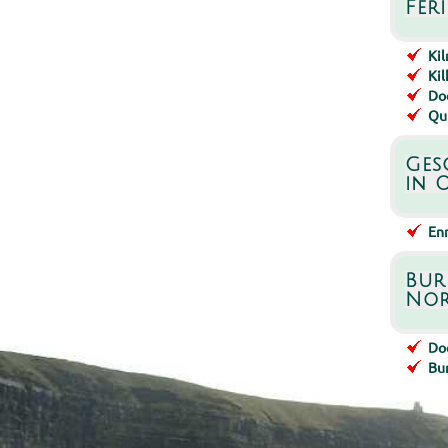
Fer
Ki
Ki
Do
Qui
Ges
in 
Enn
Bur
Nor
Doo
Bu