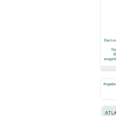
Das Loo
Da
B
ausges
Angaben
Atl