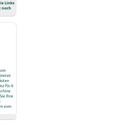
ie Links
t noch
 vom
bietet
ästen
tz für 6
schine
Sie Ihre
t
 km vom