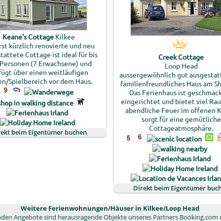
Keane's Cottage
Kilkee
rst kürzlich renovierte und neu
tattete Cottage ist ideal für bis
Creek Cottage
 Personen (7 Erwachsene) und
Loop Head
fügt über einen weitläufigen
aussergewöhnlich gut ausgestat
en/Spielbereich vor dem Haus.
familienfreundliches Haus am S
Das Ferienhaus ist geschmack
eingerichtet und bietet viel Ra
abendliche Feuer im offenen 
sorgt für eine gemütliche
Cottageatmosphäre.
rekt beim Eigentümer buchen
Direkt beim Eigentümer buc
Weitere Ferienwohnungen/Häuser in Kilkee/Loop Head
enden Angebote sind herausragende Objekte unseres Partners Booking.com 