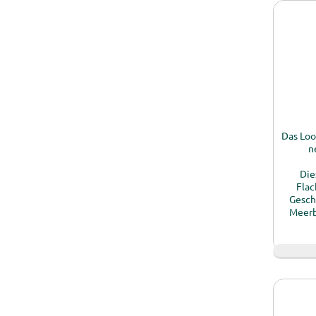
Das Loo
n
Die
Flac
Gesch
Meerb