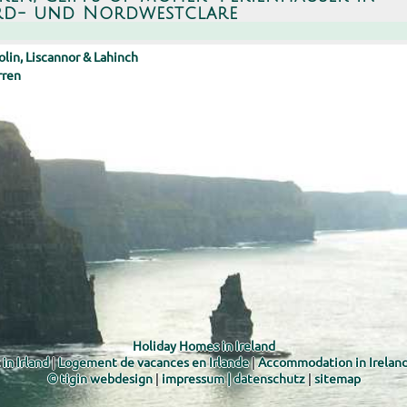
d- und Nordwestclare
lin, Liscannor & Lahinch
rren
Holiday Homes in Ireland
in Irland
|
Logement de vacances en Irlande
|
Accommodation in Irelan
© tigin webdesign
|
impressum | datenschutz
|
sitemap