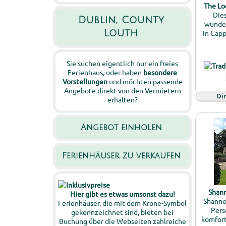
The Lo
Dies
Dublin, County
wunder
Louth
in Capp
Sie suchen eigentlich nur ein freies
Ferienhaus, oder haben
besondere
Vorstellungen
und möchten passende
Angebote direkt von den Vermietern
Di
erhalten?
Angebot einholen
Ferienhäuser zu verkaufen
Shan
Hier gibt es etwas umsonst dazu!
Shannon
Ferienhäuser, die mit dem Krone-Symbol
Pers
gekennzeichnet sind, bieten bei
komfort
Buchung über die Webseiten zahlreiche