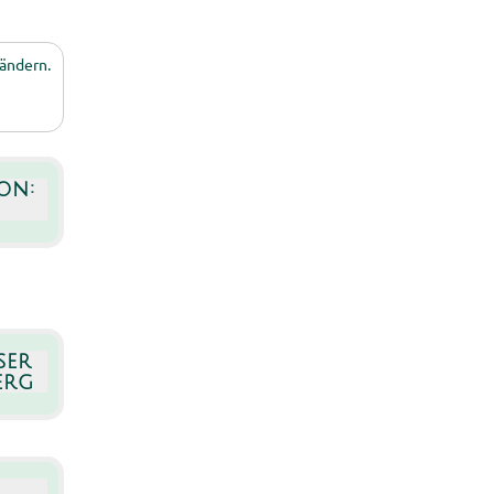
 ändern.
on:
ser
erg