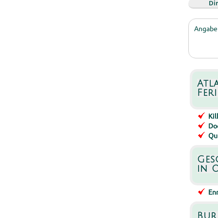
Di
Angaben
Atl
Fer
Ki
Do
Qui
Ges
in 
Enn
Bur