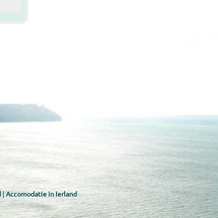
d
|
Accomodatie in Ierland