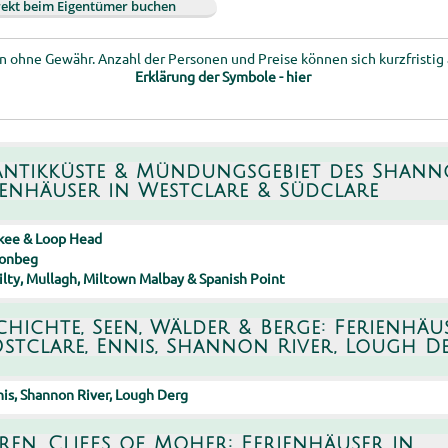
rekt beim Eigentümer buchen
 ohne Gewähr. Anzahl der Personen und Preise können sich kurzfristig
Erklärung der Symbole - hier
antikküste & Mündungsgebiet des Shann
ienhäuser in Westclare & Südclare
lkee & Loop Head
onbeg
lty, Mullagh, Miltown Malbay & Spanish Point
chichte, Seen, Wälder & Berge: Ferienhäu
Ostclare, Ennis, Shannon River, Lough D
is, Shannon River, Lough Derg
ren, Cliffs of Moher: Ferienhäuser in