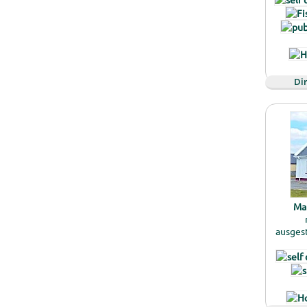
Di
Mar
ausges