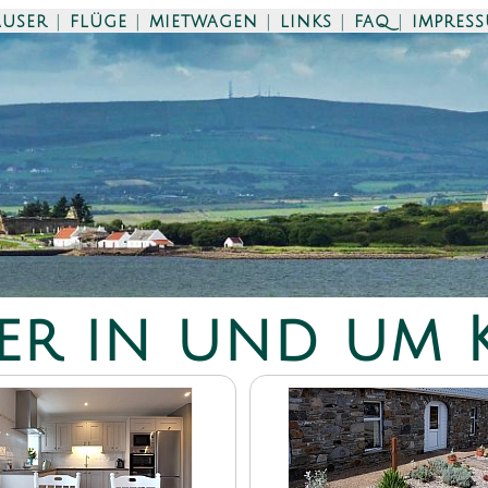
äuser
|
flüge
|
mietwagen
|
links
|
faq
|
impres
er in und um 