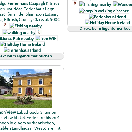
dge Ferienhaus Cappagh
Kilrush
es luxuriöse Ferienhaus liegt
schön an der Shannoon Estuary
a, Kilrush, County Clare. ab 900€
Direkt beim Eigentümer buc
rekt beim Eigentümer buchen
non View
Labasheeda, Shannon
 View bietet Ferien für bis zu 4
onen in einem authentischen,
ablen Landhaus in Westclare mit