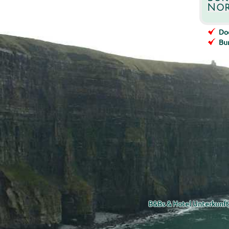
Nor
Doo
Bu
B&Bs & Hotel Unterkunft 